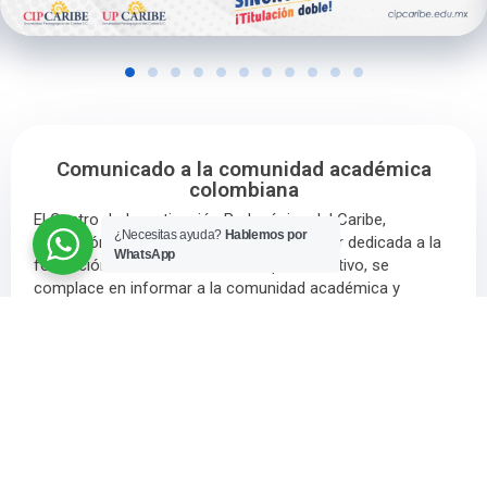
Comunicado a la comunidad académica
colombiana
El Centro de Investigación Pedagógica del Caribe,
¿Necesitas ayuda?
Hablemos por
institución mexicana de educación superior dedicada a la
WhatsApp
formación de alto nivel en el campo educativo, se
complace en informar a la comunidad académica y
profesional de Colombia sobre el reconocimiento oficial
de nuestro programa de Doctorado en Ciencias
Pedagógicas.
Acreditación de alta calidad
Reconocimiento en Colombia
Modalidad de estudio