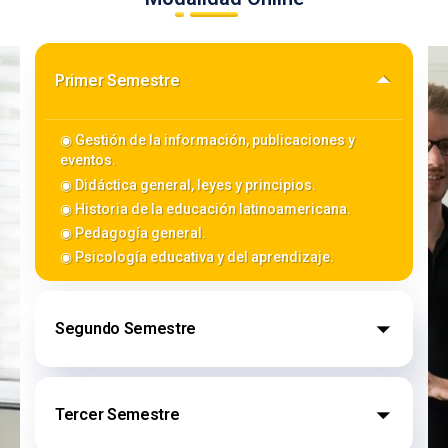
Primer Semestre
◉ Gestión de la información, publicaciones y
eventos.
◉ Didáctica general, leyes y principios.
◉ Historia de la educación latinoamericana.
◉ Pedagogía general.
◉ Psicología educativa y del aprendizaje.
Segundo Semestre
◉ Investigación educacional problemas y desafíos
de la investigación educacional.
Tercer Semestre
◉ Didáctica general teorías de aprendizaje.