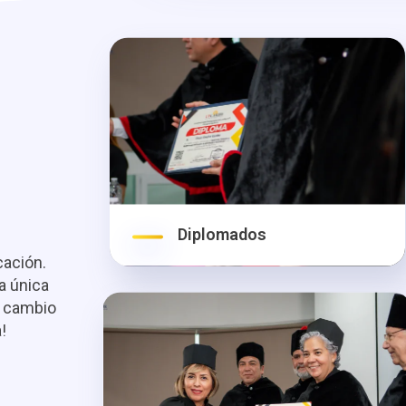
Diplomados
cación.
a única
l cambio
!