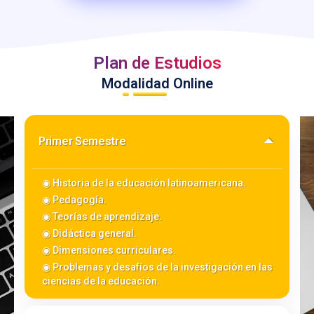
Plan de Estudios
Modalidad Online
Primer Semestre
◉ Historia de la educación latinoamericana.
◉ Pedagogía.
◉ Teorías de aprendizaje.
◉ Didáctica general.
◉ Dimensiones curriculares.
◉ Problemas y desafíos de la investigación en las
ciencias de la educación.