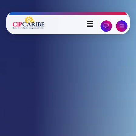
Universidad PedagÃ³gica del Caribe