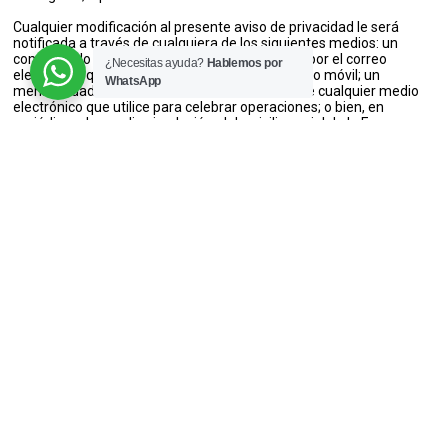
Cualquier modificación al presente aviso de privacidad le será
notificada a través de cualquiera de los siguientes medios: un
comunicado por escrito enviado a su domicilio; por el correo
¿Necesitas ayuda?
Hablemos por
electrónico que señale; un mensaje a su teléfono móvil; un
WhatsApp
mensaje dado a conocer a través del Portal o de cualquier medio
electrónico que utilice para celebrar operaciones; o bien, en
periódicos de amplia circulación el domicilio social de la Empresa.
Última actualización 28 de Octubre del 2022.
En UPCARIBE contamos con cursos,
diplomados maestrías y doctorados en
educación.